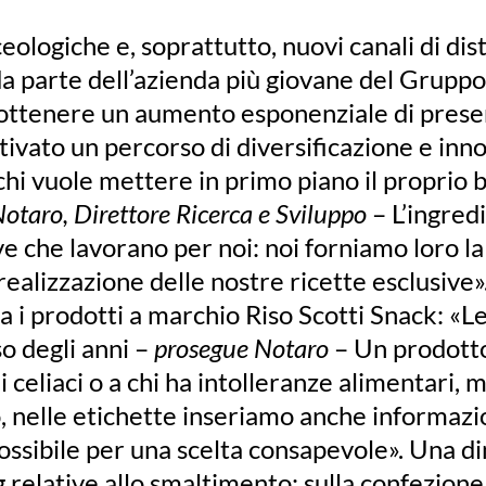
ologiche e, soprattutto, nuovi canali di dis
a parte dell’azienda più giovane del Gruppo
d ottenere un aumento esponenziale di prese
ttivato un percorso di diversificazione e in
 chi vuole mettere in primo piano il proprio
otaro, Direttore Ricerca e Sviluppo
– L’ingred
e che lavorano per noi: noi forniamo loro l
ealizzazione delle nostre ricette esclusive».
sta i prodotti a marchio Riso Scotti Snack: 
o degli anni –
prosegue Notaro
– Un prodotto
i celiaci o a chi ha intolleranze alimentari
 nelle etichette inseriamo anche informazion
ssibile per una scelta consapevole». Una d
g relative allo smaltimento: sulla confezion