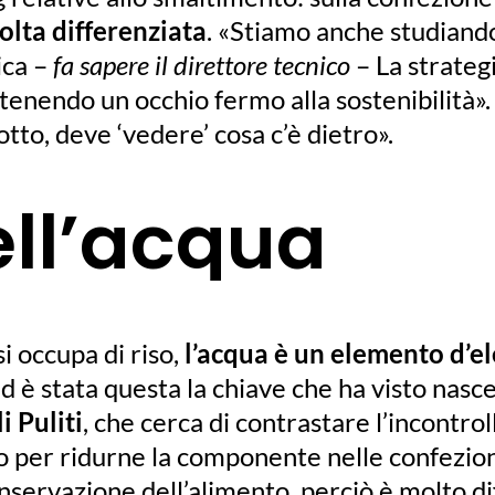
olta differenziata
. «Stiamo anche studiando
ica –
fa sapere il direttore tecnico
– La strategi
tenendo un occhio fermo alla sostenibilità»
to, deve ‘vedere’ cosa c’è dietro».
ell’acqua
i occupa di riso,
l’acqua è un elemento d’el
d è stata questa la chiave che ha visto nasc
i Puliti
, che cerca di contrastare l’incontro
o per ridurne la componente nelle confezioni.
onservazione dell’alimento, perciò è molto d