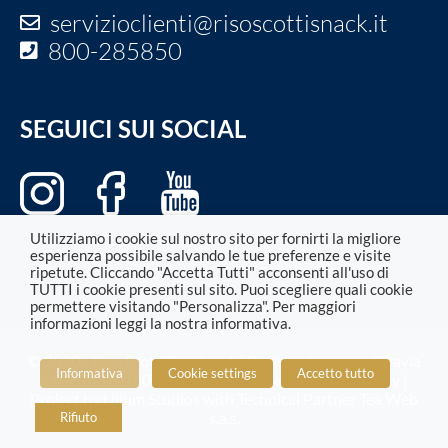
servizioclienti
@risoscottisnack.it
800-285850
SEGUICI SUI SOCIAL
Utilizziamo i cookie sul nostro sito per fornirti la migliore
esperienza possibile salvando le tue preferenze e visite
ripetute. Cliccando "Accetta Tutti" acconsenti all'uso di
TUTTI i cookie presenti sul sito. Puoi scegliere quali cookie
permettere visitando "Personalizza". Per maggiori
informazioni leggi la nostra informativa.
© 2020 - Riso Scotti Snack s.r.l. | Registro Imprese di Pavia
Informativa
Cookie settings
Accetto tutto
n.01874370180 |
Informativa privacy
|
Cookie policy
|
Project by
Lilium Studios
with Technical Partner
Tea Web
s.a.s.
Rifiuto