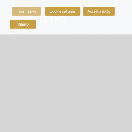
Informativa
Cookie settings
Accetto tutto
SERVIZIO CLIENTI
Rifiuto
servizioclienti
@risoscottisnack.it
800-285850
SEGUICI SUI SOCIAL