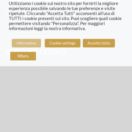
Utilizziamo i cookie sul nostro sito per fornirti la migliore
esperienza possibile salvando le tue preferenze e visite
ripetute. Cliccando "Accetta Tutti" acconsenti all'uso di
TUTTI i cookie presenti sul sito. Puoi scegliere quali cookie
permettere visitando "Personalizza". Per maggiori
informazioni leggi la nostra informativa.
Informativa
Cookie settings
Accetto tutto
SERVIZIO CLIENTI
Rifiuto
servizioclienti
@risoscottisnack.it
800-285850
SEGUICI SUI SOCIAL